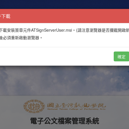
件下載
下載安裝簽章元件ATSignServerUser.msi。(請注意瀏覽器是否攔截開啟
後必須重新啟動瀏覽器。
確定
電子公文檔案管理系統